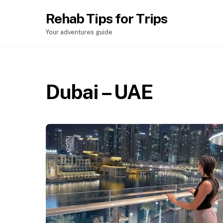
Rehab Tips for Trips
Your adventures guide
Chefchaouen – Talassemtane National Park
Merzouga – Vallée de Ziz
Dubai – UAE