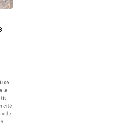
s
où se
e le
tit
n cité
ville
La