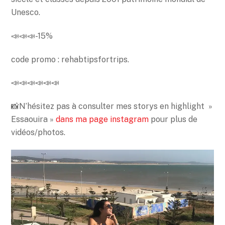
Unesco.
📣📣📣-15%
code promo : rehabtipsfortrips.
📣📣📣📣📣📣
📸N’hésitez pas à consulter mes storys en highlight »
Essaouira »
dans ma page instagram
pour plus de
vidéos/photos.