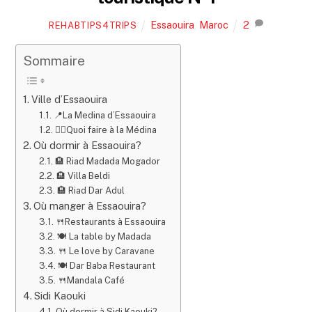
Essaouira
,
Maroc
2
REHABTIPS4TRIPS
Sommaire
Ville d’Essaouira
📍La Medina d’Essaouira
🤸‍♂️Quoi faire à la Médina
Où dormir à Essaouira?
🏨 Riad Madada Mogador
🏨 Villa Beldi
🏨 Riad Dar Adul
Où manger à Essaouira?
🍴Restaurants à Essaouira
🍽 La table by Madada
🍴 Le love by Caravane
🍽 Dar Baba Restaurant
🍴Mandala Café
Sidi Kaouki
Où dormir à Sidi Kaouki?