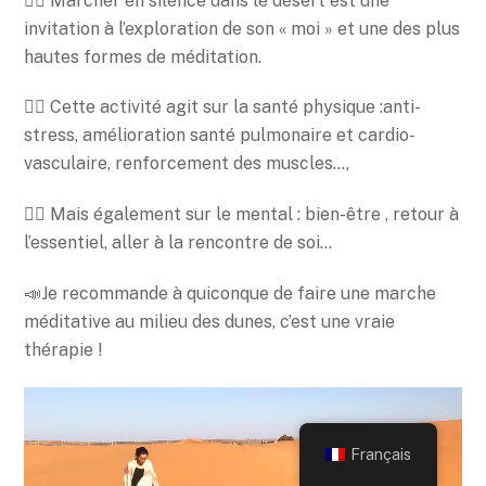
🚶‍♀️ Marcher en silence dans le désert est une
invitation à l’exploration de son « moi » et une des plus
hautes formes de méditation.
👨‍⚕️ Cette activité agit sur la santé physique :anti-
stress, amélioration santé pulmonaire et cardio-
vasculaire, renforcement des muscles…,
🧘‍♀️ Mais également sur le mental : bien-être , retour à
l’essentiel, aller à la rencontre de soi…
📣Je recommande à quiconque de faire une marche
méditative au milieu des dunes, c’est une vraie
thérapie !
Back
To
Français
Top