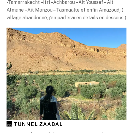
-Tamarrakecht –Ifri –Achbarou – Ait Youssef – Ait
Atmane – Ait Manzou – Tasmaalte et enfin Amazoudj (
village abandonné, j’en parlerai en détails en dessous )
🌉 TUNNEL ZAABAL