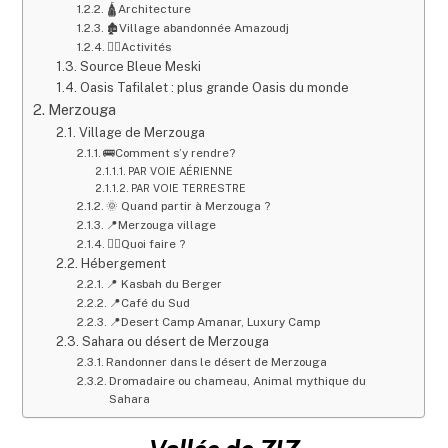
🛕Architecture
🏚Village abandonnée Amazoudj
🤸‍♂️Activités
Source Bleue Meski
Oasis Tafilalet : plus grande Oasis du monde
Merzouga
Village de Merzouga
🚌Comment s’y rendre?
PAR VOIE AÉRIENNE
PAR VOIE TERRESTRE
🌞 Quand partir à Merzouga ?
📍Merzouga village
🤸‍♀️Quoi faire ?
Hébergement
📍 Kasbah du Berger
📍Café du Sud
📍Desert Camp Amanar, Luxury Camp
Sahara ou désert de Merzouga
Randonner dans le désert de Merzouga
Dromadaire ou chameau, Animal mythique du
Sahara